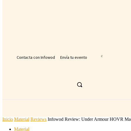
tu nombre de usuario
tu contraseña
¿Olvidaste tu contraseña? consigue ayuda
Recuperación de contraseña
Recupera tu contraseña
tu correo electrónico
Se te ha enviado una contraseña por correo electrónico.
Contacta con Infowod
Envía tu evento
24.9
C
Málaga
jueves, agosto 6, 2026
ACTUALIDAD DEPORTIVA
DEPORTE
Inicio
Material
Reviews
Infowod Review: Under Armour HOVR Ma
Material