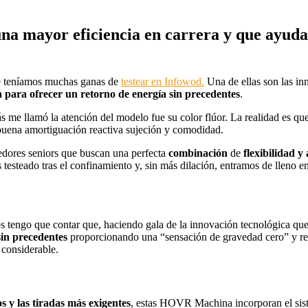
na mayor eficiencia en carrera y que ayuda 
que teníamos muchas ganas de
testear en Infowod.
Una de ellas son las i
 para ofrecer un retorno de energía sin precedentes
.
s me llamó la atención del modelo fue su color flúor. La realidad es q
buena amortiguación reactiva sujeción y comodidad.
edores seniors que buscan una perfecta
combinación
de
flexibilidad 
teado tras el confinamiento y, sin más dilación, entramos de lleno en 
os tengo que contar que, haciendo gala de la innovación tecnológica que
sin precedentes
proporcionando una “sensación de gravedad cero” y red
 considerable.
 y las tiradas más exigentes
, estas HOVR Machina incorporan el sist