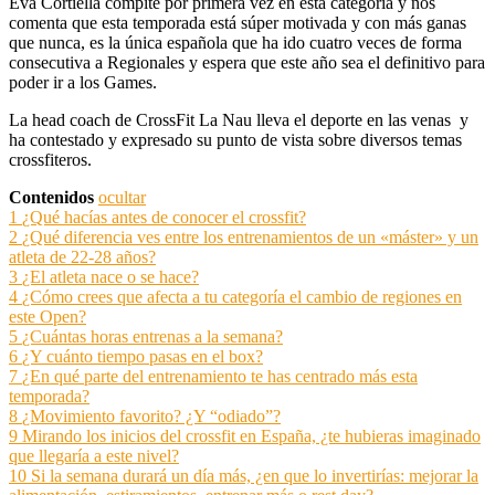
Eva Cortiella compite por primera vez en esta categoría y nos
comenta
que esta temporada está súper motivada y con más ganas
que nunca, es la única española que ha ido cuatro veces de forma
consecutiva a Regionales y espera que este año sea el definitivo para
poder ir a los Games.
La head coach de CrossFit La Nau lleva el deporte en las venas y
ha contestado y expresado su punto de vista sobre diversos temas
crossfiteros.
Contenidos
ocultar
1
¿Qué hacías antes de conocer el crossfit?
2
¿Qué diferencia ves entre los entrenamientos de un «máster» y un
atleta de 22-28 años?
3
¿El atleta nace o se hace?
4
¿Cómo crees que afecta a tu categoría el cambio de regiones en
este Open?
5
¿Cuántas horas entrenas a la semana?
6
¿Y cuánto tiempo pasas en el box?
7
¿En qué parte del entrenamiento te has centrado más esta
temporada?
8
¿Movimiento favorito? ¿Y “odiado”?
9
Mirando los inicios del crossfit en España, ¿te hubieras imaginado
que llegaría a este nivel?
10
Si la semana durará un día más, ¿en que lo invertirías: mejorar la