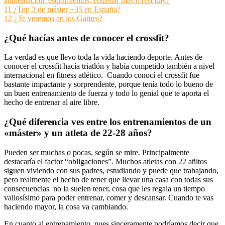
alimentación, estiramientos, entrenar más o rest day?
11
¿Top 3 de máster +35 en España?
12
¿Te veremos en los Games?
¿Qué hacías antes de conocer el crossfit?
La verdad es que llevo toda la vida haciendo deporte. Antes de
conocer el crossfit hacía triatlón y había competido también a nivel
internacional en fitness atlético. Cuando conocí el crossfit fue
bastante impactante y sorprendente, porque tenía todo lo bueno de
un buen entrenamiento de fuerza y todo lo genial que te aporta el
hecho de entrenar al aire libre.
¿
Qué diferencia ves entre los entrenamientos de un
«máster» y un atleta de 22-28 años?
Pueden ser muchas o pocas, según se mire. Principalmente
destacaría el factor “obligaciones”. Muchos atletas con 22 añitos
siguen viviendo con sus padres, estudiando y puede que trabajando,
pero realmente el hecho de tener que llevar una casa con todas sus
consecuencias no la suelen tener, cosa que les regala un tiempo
valiosísimo para poder entrenar, comer y descansar. Cuando te vas
haciendo mayor, la cosa va cambiando.
En cuanto al entrenamiento, pues sinceramente podríamos decir que