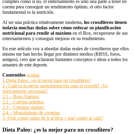
compites como si no, el entrenamiento es sólo una parte a tener en
cuenta para conseguir un rendimiento óptimo, el otro factor
fundamental es la nutrición.
Al ser una práctica relativamente moderna,
los crossfiteros tienen
todavía muchas dudas sobre cómo enfocar su planificación
nutricional para rendir al máximo
en el Box, recuperarse de sus
entrenamientos y conseguir mejoras en su rendimiento.
En este artículo voy a abordar dudas reales de crossfiteros que ellos
mismo me han hecho llegar por distintos medios (RRSS, foros,
amigos), creo que aclararan bastantes conceptos e ideas a todos los
amantes de este deporte.
Contenidos
ocultar
1
Dieta Paleo: ¿es la mejor para un crossfitero?
2
¿Cuál es la mejor suplementación para el crossfit? ¿Es
estrictamente necesaria?
2.1
– Beta-Alanina:
2.2
– Cafeína anhidra:
2.3
– Citrulina malato:
2.4
– Monohidrato de creatina:
3
¿Qué comer antes de ir al Box y qué comer al salir?
Dieta Paleo: ¿es la mejor para un crossfitero?