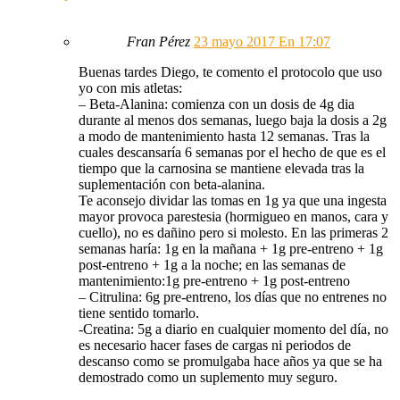
Fran Pérez
23 mayo 2017 En 17:07
Buenas tardes Diego, te comento el protocolo que uso
yo con mis atletas:
– Beta-Alanina: comienza con un dosis de 4g dia
durante al menos dos semanas, luego baja la dosis a 2g
a modo de mantenimiento hasta 12 semanas. Tras la
cuales descansaría 6 semanas por el hecho de que es el
tiempo que la carnosina se mantiene elevada tras la
suplementación con beta-alanina.
Te aconsejo dividar las tomas en 1g ya que una ingesta
mayor provoca parestesia (hormigueo en manos, cara y
cuello), no es dañino pero si molesto. En las primeras 2
semanas haría: 1g en la mañana + 1g pre-entreno + 1g
post-entreno + 1g a la noche; en las semanas de
mantenimiento:1g pre-entreno + 1g post-entreno
– Citrulina: 6g pre-entreno, los días que no entrenes no
tiene sentido tomarlo.
-Creatina: 5g a diario en cualquier momento del día, no
es necesario hacer fases de cargas ni periodos de
descanso como se promulgaba hace años ya que se ha
demostrado como un suplemento muy seguro.