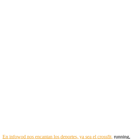
En infowod nos encantan los deportes, ya sea el crossfit,
running,