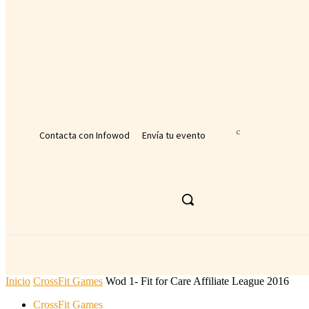
tu nombre de usuario
tu contraseña
¿Olvidaste tu contraseña? consigue ayuda
Recuperación de contraseña
Recupera tu contraseña
tu correo electrónico
Se te ha enviado una contraseña por correo electrónico.
Contacta con Infowod
Envía tu evento
32.1
C
Málaga
jueves, agosto 6, 2026
ACTUALIDAD DEPORTIVA
DEPORTE
Inicio
CrossFit Games
Wod 1- Fit for Care Affiliate League 2016
CrossFit Games