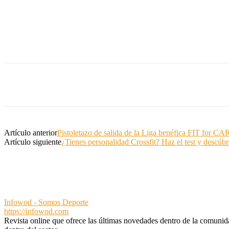
Artículo anterior
Pistoletazo de salida de la Liga benéfica FIT for CA
Artículo siguiente
¿Tienes personalidad Crossfit? Haz el test y descúbr
Infowod - Somos Deporte
https://infowod.com
Revista online que ofrece las últimas novedades dentro de la comunidad