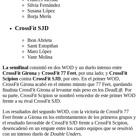
Silvia Fernández
Susana López
Borja Merín
CrossFit SJD
Ibon Abrieta
Santi Estopiñan
Maro López
Vane Molina
La semifinal
consistió en dos WOD y un duelo intenso entre
CrossFit Girona
y
CrossFit 77 Feet
, por una lado; y
CrossFit
Scipion
contra
CrossFit SJD
, por otro. En el primer WOD,
CrossFit Girona acabó en el mismo minuto que 77 Feet, quedando
finalista CrossFit Girona al levantar más peso en los
DeadLift.
Por
su parte, CrossFit Scipion se nombró vencedor de este primer WOD
frente a su rival CrossFit SJD.
Los resultados del segundo WOD, con la victoria de CrossFit 77
Feet frente a Girona en los enfrentamientos de los primeros grupos y
el resultado favorable de CrossFit SJD frente a CrossFit Scipion,
desencadenó en un empate entre los cuatro equipos que se resolvió
con un intenso duelo de
Double Unders
.