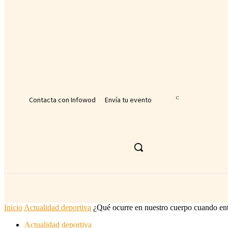
tu nombre de usuario
tu contraseña
¿Olvidaste tu contraseña? consigue ayuda
Recuperación de contraseña
Recupera tu contraseña
tu correo electrónico
Se te ha enviado una contraseña por correo electrónico.
Contacta con Infowod
Envía tu evento
32.6
C
Málaga
viernes, agosto 7, 2026
ACTUALIDAD DEPORTIVA
DEPORTE
Inicio
Actualidad deportiva
¿Qué ocurre en nuestro cuerpo cuando e
Actualidad deportiva