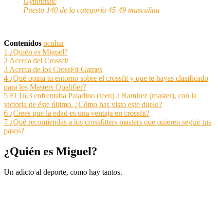
Gymnastic
Puesto 140 de la categoría 45-49 masculina
Contenidos
ocultar
1
¿Quién es Miguel?
2
Acerca del Crossfit
3
Acerca de los CrossFit Games
4
¿Qué opina tu entorno sobre el crossfit y que te hayas clasificado
para los Masters Qualifier?
5
El 16.3 enfrentaba Paladino (teen) a Ramirez (master), con la
victoria de éste último. ¿Cómo has visto este duelo?
6
¿Crees que la edad es una ventaja en crossfit?
7
¿Qué recomiendas a los crossfitters masters que quieren seguir tus
pasos?
¿Quién es Miguel?
Un adicto al deporte, como hay tantos.