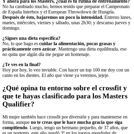
Y ahora para los Masters, ¿cuál es tu rutina de entrenamiento?
No ha cambiado mucho, hemos tenido que preparar el Campeonato
de España Interbox y el European Throwdown de Hungría.
Después de ésto, bajaremos un poco la intensidad.
Entreno lunes,
martes, miércoles, viernes y sábado, unas 2h30; y descanso jueves y
domingo.
¿Sigues una dieta específica
?
No, lo que hago es
cuidar la alimentación, pocas grasas y
prácticamente cero azúcar
. Mantengo una dieta equilibrada, eso
no quita que algún día me pegue un homenaje.
¿Te ves en la final?
Hoy por hoy, lo veo inviable. Con hacer un top 100 me doy con un
canto en los dientes. El año que viene ya veremos, jejeje.
¿Qué opina tu entorno sobre el crossfit y
que te hayas clasificado para los Masters
Qualifier?
Mi mujer también hace crossfit por diversión y para mantenerse en
forma, aunque
no te creas que le hace mucha gracia que siga
compitiendo
. Luego, tengo un hermano pequeño, de 37 años, que
es un portento, este año quedó 3º en los juegos mundiales de