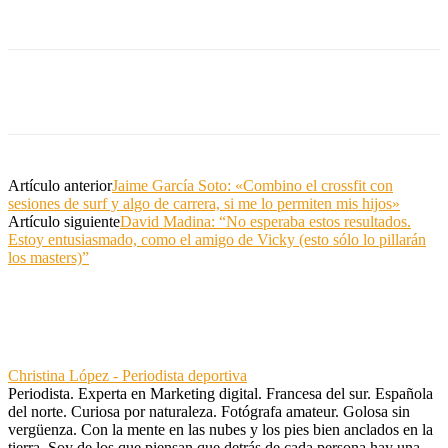
Artículo anterior
Jaime García Soto: «Combino el crossfit con
sesiones de surf y algo de carrera, si me lo permiten mis hijos»
Artículo siguiente
David Madina: “No esperaba estos resultados.
Estoy entusiasmado, como el amigo de Vicky (esto sólo lo pillarán
los masters)”
Christina López - Periodista deportiva
Periodista. Experta en Marketing digital. Francesa del sur. Española
del norte. Curiosa por naturaleza. Fotógrafa amateur. Golosa sin
vergüenza. Con la mente en las nubes y los pies bien anclados en la
tierra. Soy de los que piensan que detrás de cada persona hay una