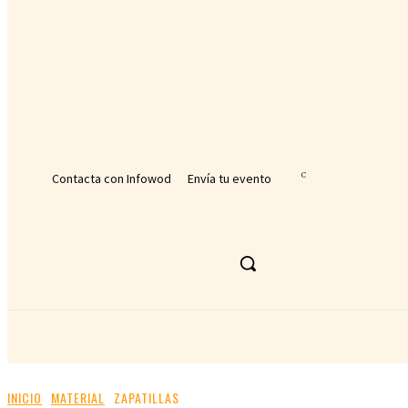
tu nombre de usuario
tu contraseña
¿Olvidaste tu contraseña? consigue ayuda
Recuperación de contraseña
Recupera tu contraseña
tu correo electrónico
Se te ha enviado una contraseña por correo electrónico.
Contacta con Infowod
Envía tu evento
25
C
Málaga
viernes, agosto 7, 2026
ACTUALIDAD DEPORTIVA
DEPORTE
INICIO
MATERIAL
ZAPATILLAS