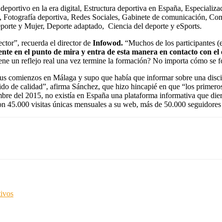
 deportivo en la era digital, Estructura deportiva en España, Especializ
al, Fotografía deportiva, Redes Sociales, Gabinete de comunicación, Com
orte y Mujer, Deporte adaptado, Ciencia del deporte y eSports.
ctor”, recuerda el director de
Infowod.
“Muchos de los participantes (e
e en el punto de mira y entra de esta manera en contacto con el 
iene un reflejo real una vez termine la formación? No importa cómo se 
e sus comienzos en Málaga y supo que había que informar sobre una disc
o de calidad”, afirma Sánchez, que hizo hincapié en que “los primeros 
bre del 2015, no existía en España una plataforma informativa que dier
on 45.000 visitas únicas mensuales a su web, más de 50.000 seguidore
tivos