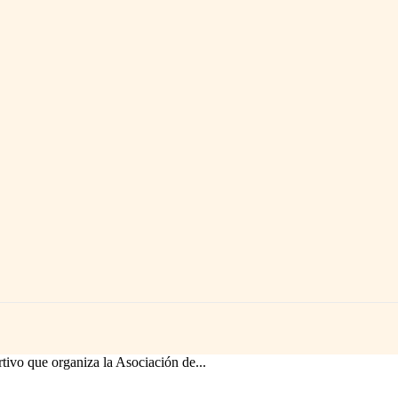
ENTRENO
NUTRICIÓN
SALUD
EVENTO
ivo que organiza la Asociación de...