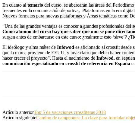
En cuanto al
temario
del curso, se abarcarán las áreas del Periodismo
frecuentes en la comunicación deportiva, Plataformas en la era digit
Nuevos formatos para nuevas plataformas y Áreas temáticas como Dep
“Una de las grandes ventajas es conocer a grandes profesionales del se
Como alumno del curso hay que saber que uno se pone directament
surgen antes de embarcarse en este curso: ¿realmente esto ‘sirve’? ¿T
El ideólogo y alma máter de
Infowod
es aficionado al crossfit desd
que la marca proviene de EEUU, y tuve claro que debía haber contenid
hacer crecer el proyecto”. Hasta el nacimiento de
Infowod,
en septiem
comunicación especializado en crossfit de referencia en España
c
Artículo anterior
Top 5 de vacaciones crossfiteras 2018
Artículo siguiente
Camino de campeones: La clave para formular obje