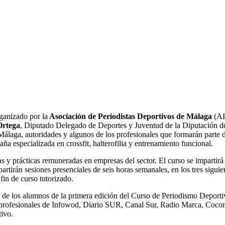
ganizado por la
Asociación de Periodistas Deportivos de Málaga
(AP
Ortega
, Diputado Delegado de Deportes y Juventud de la Diputación 
Málaga, autoridades y algunos de los profesionales que formarán parte d
ña especializada en crossfit, halterofilia y entrenamiento funcional.
s y prácticas remuneradas en empresas del sector. El curso se impartirá
rtirán sesiones presenciales de seis horas semanales, en los tres siguien
fin de curso tutorizado.
o de los alumnos de la primera edición del Curso de Periodismo Deport
 hay profesionales de Infowod, Diario SUR, Canal Sur, Radio Marca, C
tivo.