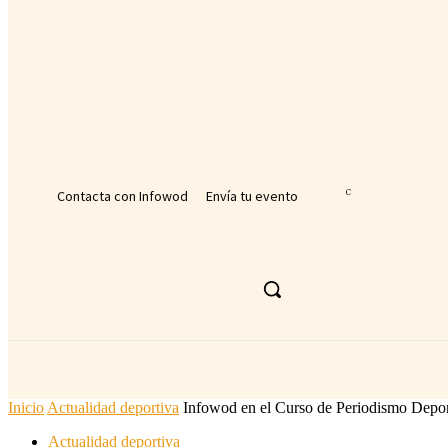
tu nombre de usuario
tu contraseña
¿Olvidaste tu contraseña? consigue ayuda
Recuperación de contraseña
Recupera tu contraseña
tu correo electrónico
Se te ha enviado una contraseña por correo electrónico.
Contacta con Infowod
Envía tu evento
33.7
C
Málaga
sábado, agosto 8, 2026
ACTUALIDAD DEPORTIVA
DEPORTE
Inicio
Actualidad deportiva
Infowod en el Curso de Periodismo Deport
Actualidad deportiva