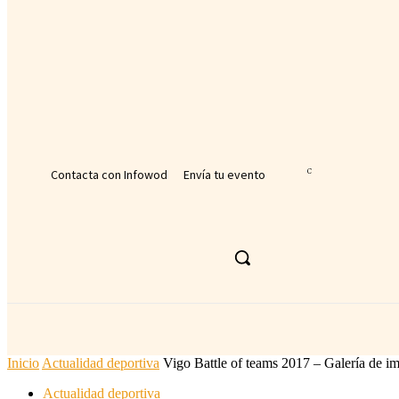
tu nombre de usuario
tu contraseña
¿Olvidaste tu contraseña? consigue ayuda
Recuperación de contraseña
Recupera tu contraseña
tu correo electrónico
Se te ha enviado una contraseña por correo electrónico.
Contacta con Infowod
Envía tu evento
25.6
C
Málaga
viernes, agosto 7, 2026
ACTUALIDAD DEPORTIVA
DEPORTE
Inicio
Actualidad deportiva
Vigo Battle of teams 2017 – Galería de i
Actualidad deportiva