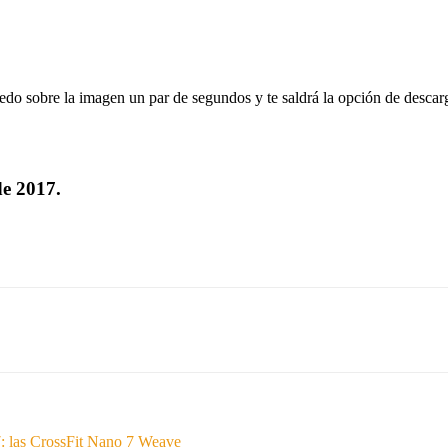
do sobre la imagen un par de segundos y te saldrá la opción de descarg
de 2017.
: las CrossFit Nano 7 Weave