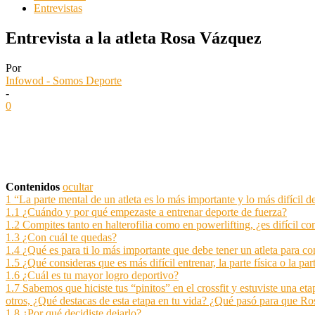
Entrevistas
Entrevista a la atleta Rosa Vázquez
Por
Infowod - Somos Deporte
-
0
Contenidos
ocultar
1
“La parte mental de un atleta es lo más importante y lo más difícil d
1.1
¿Cuándo y por qué empezaste a entrenar deporte de fuerza?
1.2
Compites tanto en halterofilia como en powerlifting, ¿es difícil 
1.3
¿Con cuál te quedas?
1.4
¿Qué es para ti lo más importante que debe tener un atleta para co
1.5
¿Qué consideras que es más difícil entrenar, la parte física o la pa
1.6
¿Cuál es tu mayor logro deportivo?
1.7
Sabemos que hiciste tus “pinitos” en el crossfit y estuviste una e
otros, ¿Qué destacas de esta etapa en tu vida? ¿Qué pasó para que Ros
1.8
¿Por qué decidiste dejarlo?