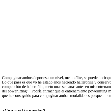
Compaginar ambos deportes a un nivel, medio élite, se puede decir qu
Lo que pasa es que yo he estado años haciendo halterofilia y conservo 
competición de halterofilia, meto unas semanas antes en mis entrenami
del powerlifting”. Podría afirmar que el entrenamiento powerlifting me
que he conseguido para compaginar ambas modalidades porque un entr
¿Con cuál te quedas?