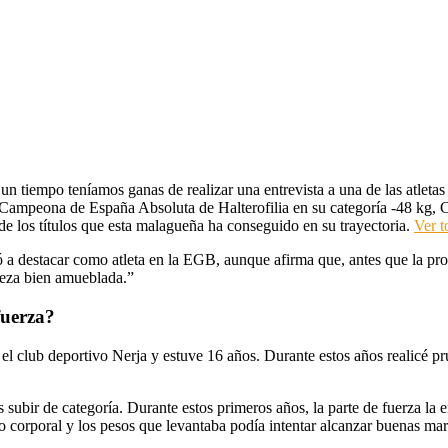
n tiempo teníamos ganas de realizar una entrevista a una de las atleta
. Campeona de España Absoluta de Halterofilia en su categoría -48 kg
 los títulos que esta malagueña ha conseguido en su trayectoria.
Ver t
ó a destacar como atleta en la EGB, aunque afirma que, antes que la pr
abeza bien amueblada.”
fuerza?
l club deportivo Nerja y estuve 16 años. Durante estos años realicé pr
bir de categoría. Durante estos primeros años, la parte de fuerza la en
corporal y los pesos que levantaba podía intentar alcanzar buenas mar