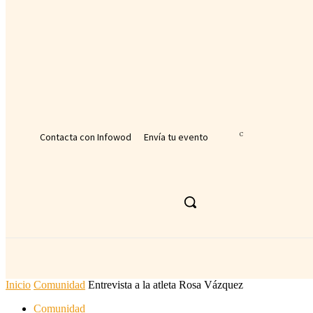
tu nombre de usuario
tu contraseña
¿Olvidaste tu contraseña? consigue ayuda
Recuperación de contraseña
Recupera tu contraseña
tu correo electrónico
Se te ha enviado una contraseña por correo electrónico.
Contacta con Infowod
Envía tu evento
32.1
C
Málaga
sábado, agosto 8, 2026
ACTUALIDAD DEPORTIVA
DEPORTE
Inicio
Comunidad
Entrevista a la atleta Rosa Vázquez
Comunidad