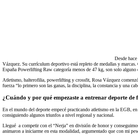
Desde hace u
Vázquez. Su currículum deportivo está repleto de medallas y marcas
España Powerlifting Raw categoría menos de 47 kg, son solo alguno de
Atletismo, halterofilia, powerlifting y crossfit, Rosa Vázquez comenz
fuerza “lo primero son las ganas, la disciplina, la constancia y una c
¿Cuándo y por qué empezaste a entrenar deporte de 
En el mundo del deporte empecé practicando atletismo en la EGB, en e
consiguiendo algunos triunfos a nivel regional y nacional.
Llegué a competir con el “Nerja” en división de honor y conseguimos su
animaron a iniciarme en esta modalidad, argumentado que con mi peso 