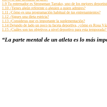
1.9
Tu entrenador es Strongman Tarrako, uno de los mejores deportist
1.10
¿Tienes algún referente o alguien a quien admires?
1.11
¿Cómo es una programación habitual de tus entrenamientos?
1.12
¿Sigues una dieta estricta?
1.13
¿Consideras que es importante la suplementación?
1.14
Dejando de lado un poco tu faceta deportiva, ¿cómo es Rosa V
1.15
¿Cuáles son tus objetivos a nivel deportivo para esta temporada?
“La parte mental de un atleta es lo más impo