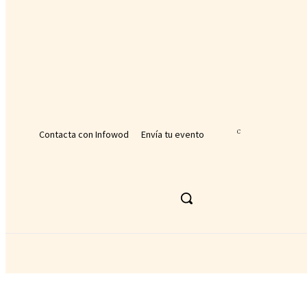
tu nombre de usuario
tu contraseña
¿Olvidaste tu contraseña? consigue ayuda
Recuperación de contraseña
Recupera tu contraseña
tu correo electrónico
Se te ha enviado una contraseña por correo electrónico.
Contacta con Infowod
Envía tu evento
24.9
C
Málaga
jueves, agosto 6, 2026
ACTUALIDAD DEPORTIVA
DEPORTE