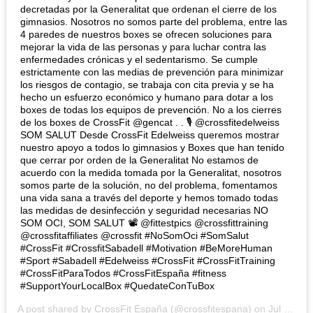
decretadas por la Generalitat que ordenan el cierre de los
gimnasios. Nosotros no somos parte del problema, entre las
4 paredes de nuestros boxes se ofrecen soluciones para
mejorar la vida de las personas y para luchar contra las
enfermedades crónicas y el sedentarismo. Se cumple
estrictamente con las medias de prevención para minimizar
los riesgos de contagio, se trabaja con cita previa y se ha
hecho un esfuerzo económico y humano para dotar a los
boxes de todas los equipos de prevención. No a los cierres
de los boxes de CrossFit @gencat . . 🎙 @crossfitedelweiss
SOM SALUT Desde CrossFit Edelweiss queremos mostrar
nuestro apoyo a todos lo gimnasios y Boxes que han tenido
que cerrar por orden de la Generalitat No estamos de
acuerdo con la medida tomada por la Generalitat, nosotros
somos parte de la solución, no del problema, fomentamos
una vida sana a través del deporte y hemos tomado todas
las medidas de desinfección y seguridad necesarias NO
SOM OCI, SOM SALUT 📽 @fittestpics @crossfittraining
@crossfitaffiliates @crossfit #NoSomOci #SomSalut
#CrossFit #CrossfitSabadell #Motivation #BeMoreHuman
#Sport #Sabadell #Edelweiss #CrossFit #CrossFitTraining
#CrossFitParaTodos #CrossFitEspaña #fitness
#SupportYourLocalBox #QuedateConTuBox
A post shared by
CrossFit España
(@crossfitespana) on
Jul 22, 2020 at 4:45am PDT