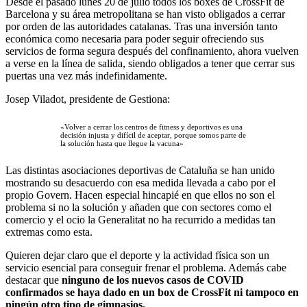
Desde el pasado lunes 20 de julio todos los boxes de CrossFit de
Barcelona y su área metropolitana se han visto obligados a cerrar
por orden de las autoridades catalanas. Tras una inversión tanto
económica como necesaria para poder seguir ofreciendo sus
servicios de forma segura después del confinamiento, ahora vuelven
a verse en la línea de salida, siendo obligados a tener que cerrar sus
puertas una vez más indefinidamente.
Josep Viladot, presidente de Gestiona:
«Volver a cerrar los centros de fitness y deportivos es una
decisión injusta y difícil de aceptar, porque somos parte de
la solución hasta que llegue la vacuna»
Las distintas asociaciones deportivas de Cataluña se han unido
mostrando su desacuerdo con esa medida llevada a cabo por el
propio Govern. Hacen especial hincapié en que ellos no son el
problema si no la solución y añaden que con sectores como el
comercio y el ocio la Generalitat no ha recurrido a medidas tan
extremas como esta.
Quieren dejar claro que el deporte y la actividad física son un
servicio esencial para conseguir frenar el problema. Además cabe
destacar que
ninguno de los nuevos casos de COVID
confirmados se haya dado en un box de CrossFit ni tampoco en
ningún otro tipo de gimnasios.